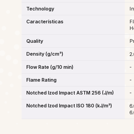
Technology
I
Características
F
H
Quality
P
Density (g/cm³)
2
Flow Rate (g/10 min)
-
Flame Rating
-
Notched Izod Impact ASTM 256 (J/m)
-
Notched Izod Impact ISO 180 (kJ/m²)
6
6