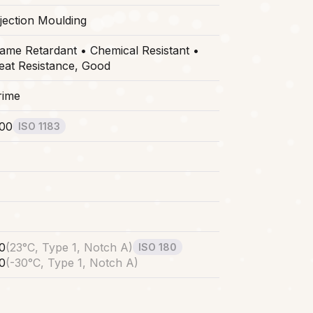
njection Moulding
lame Retardant • Chemical Resistant •
eat Resistance, Good
rime
.00
ISO 1183
.0
(
23°C, Type 1, Notch A
)
ISO 180
.0
(
-30°C, Type 1, Notch A
)