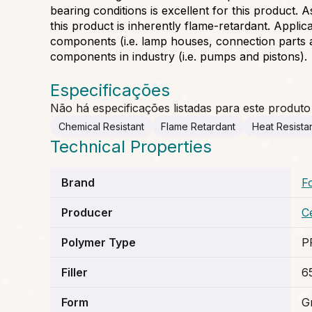
bearing conditions is excellent for this product. A
this product is inherently flame-retardant. Applic
components (i.e. lamp houses, connection parts 
components in industry (i.e. pumps and pistons).
Especificações
Não há especificações listadas para este produto
Chemical Resistant
Flame Retardant
Heat Resist
Technical Properties
Brand
F
Producer
C
Polymer Type
P
Filler
6
Form
G