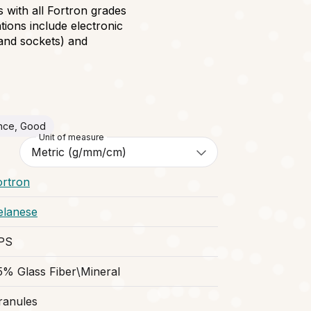
s with all Fortron grades
ations include electronic
and sockets) and
ance, Good
Unit of measure
ortron
elanese
PS
5% Glass Fiber\Mineral
ranules