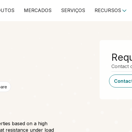
DUTOS
MERCADOS
SERVIÇOS
RECURSOS
Requ
Contact o
Contact
pare
rties based on a high
at resistance under load