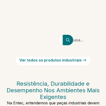
Pesquisa
por
produtores,
marcas,
Ver todos os produtos industriais
tipos de
polímeros
Resistência, Durabilidade e
Desempenho Nos Ambientes Mais
Exigentes
Na Entec, entendemos que peças industriais devem