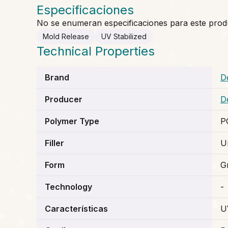
Especificaciones
No se enumeran especificaciones para este prod
Mold Release
UV Stabilized
Technical Properties
Brand
De
Producer
De
Polymer Type
P
Filler
Un
Form
G
Technology
-
Características
U