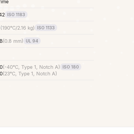
rime
.42
ISO 1183
5
(
190°C/2.16 kg
)
ISO 1133
B
(
0.8 mm
)
UL 94
.0
(
-40°C, Type 1, Notch A
)
ISO 180
.0
(
23°C, Type 1, Notch A
)