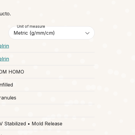
ucto.
Unit of measure
lrin
lrin
OM HOMO
filled
ranules
V Stabilized • Mold Release