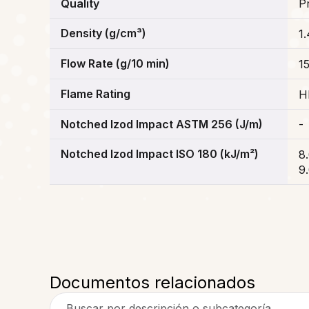
Quality
P
Density (g/cm³)
1
Flow Rate (g/10 min)
1
Flame Rating
H
Notched Izod Impact ASTM 256 (J/m)
-
Notched Izod Impact ISO 180 (kJ/m²)
8
9
Documentos relacionados
Buscar por descripción o subcategoría