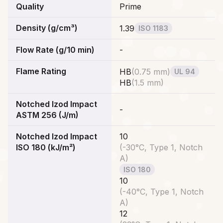
Quality
Prime
Density (g/cm³)
1.39
ISO 1183
Flow Rate (g/10 min)
-
Flame Rating
HB
(
0.75 mm
)
UL 94
HB
(
1.5 mm
)
Notched Izod Impact
-
ASTM 256 (J/m)
Notched Izod Impact
10
ISO 180 (kJ/m²)
(
-30°C, Type 1, Notch
A
)
ISO 180
10
(
-40°C, Type 1, Notch
A
)
12