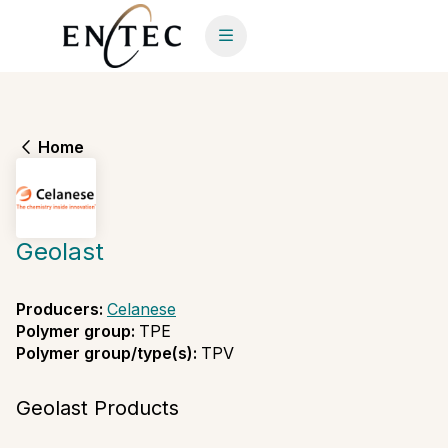
Home
Geolast
Producers
:
Celanese
Polymer group
:
TPE
Polymer group/type(s)
:
TPV
Geolast Products