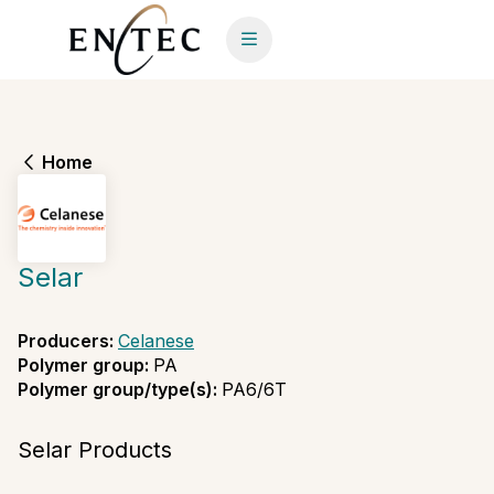
Home
Selar
Producers
:
Celanese
Polymer group
:
PA
Polymer group/type(s)
:
PA6/6T
Selar Products