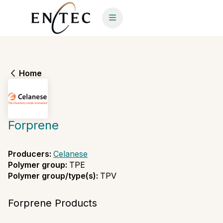
Home
Forprene
Producers
:
Celanese
Polymer group
:
TPE
Polymer group/type(s)
:
TPV
Forprene Products