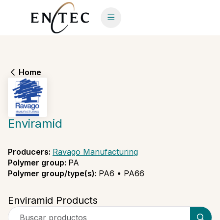
Home
Enviramid
Producers
:
Ravago Manufacturing
Polymer group
:
PA
Polymer group/type(s)
:
PA6 • PA66
Enviramid Products
Buscar productos