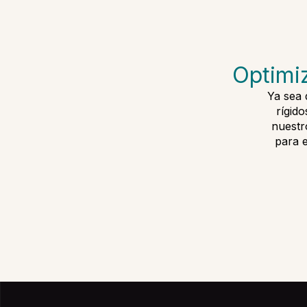
Optimi
Ya sea 
rígid
nuestr
para 