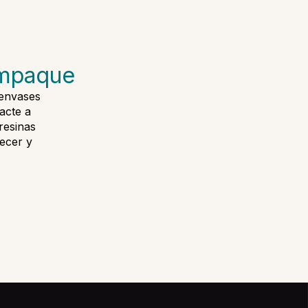
empaque
 envases
acte a
resinas
ecer y