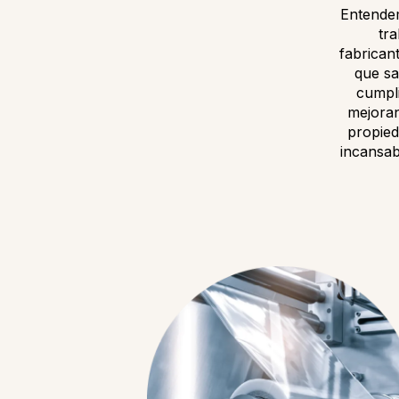
Entendem
tr
fabrican
que sa
cumpli
mejoran
propied
incansab