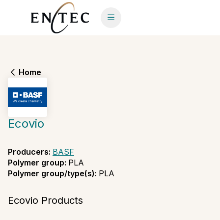
Home
Ecovio
Producers
:
BASF
Polymer group
:
PLA
Polymer group/type(s)
:
PLA
Ecovio Products